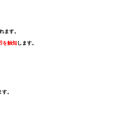
れます。
凹を触知
します。
ます。