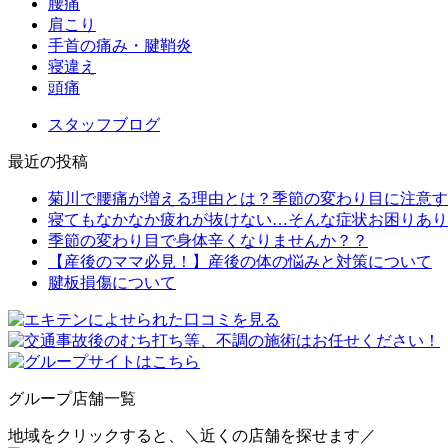
腰痛
肩こり
手首の痛み・腱鞘炎
寝違え
頭痛
スタッフブログ
最近の投稿
菊川で腰痛が増える理由とは？季節の変わり目に注意す
寝てもなかなか疲れが抜けない…そんな症状お困りあり
季節の変わり目で身体辛くなりませんか？？
【産後のママ必見！】産後の体の悩みと対策について
腱板損傷について
グループ店舗一覧
地域をクリックすると、
＼近くの店舗を探せます／