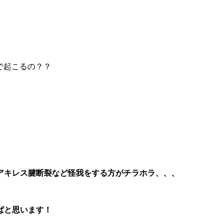
で起こるの？？
アキレス腱断裂など怪我をする方がチラホラ、、、
ばと思います！