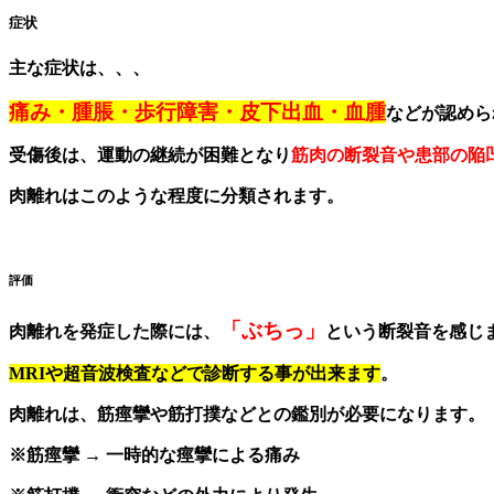
症状
主な症状は、、、
痛み・腫脹・歩行障害・皮下出血・血腫
などが認めら
受傷後は、運動の継続が困難となり
筋肉の断裂音や患部の陥
肉離れはこのような程度に分類されます。
評価
「ぶちっ」
肉離れを発症した際には、
という断裂音を感じ
MRIや超音波検査などで診断する事が出来ます
。
肉離れは、筋痙攣や筋打撲などとの鑑別が必要になります。
※筋痙攣 → 一時的な痙攣による痛み