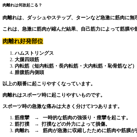
肉離れは何故起こる？
肉離れは、ダッシュやステップ、ターンなど急激に筋肉に無
これは、急激に筋肉が縮んだ結果、自己筋力によって筋膜や
肉離れ好発部位
ハムストリングス
大腿四頭筋
内転筋（短内転筋・長内転筋・大内転筋・恥骨筋など）
腓腹筋内側頭
以上の順番に起こりやすくなっています。
肉離れはスポーツ時に起こりやすいものです。
スポーツ時の急激な痛みは大きく分けて3つあります。
筋痙攣 →
一時的な筋肉の強張り・痙攣を起こす。
筋打撲 →
打撲などの外力によって損傷。
肉離れ →
筋肉が急激に収縮したために筋肉や筋膜が