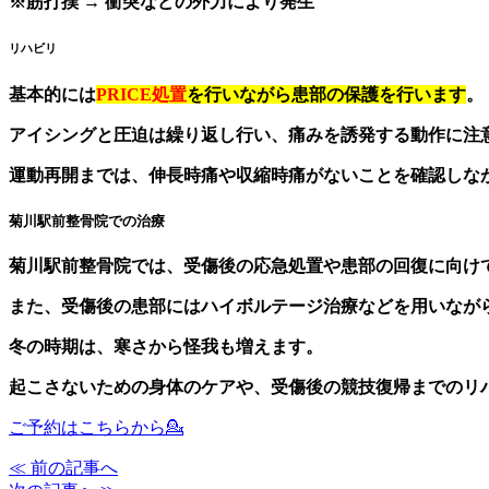
※筋打撲 → 衝突などの外力により発生
リハビリ
基本的には
PRICE処置
を行いながら患部の保護を行います
。
アイシングと圧迫は繰り返し行い、痛みを誘発する動作に注
運動再開までは、伸長時痛や収縮時痛がないことを確認しな
菊川駅前整骨院での治療
菊川駅前整骨院では、受傷後の応急処置や患部の回復に向け
また、受傷後の患部にはハイボルテージ治療などを用いなが
冬の時期は、寒さから怪我も増えます。
起こさないための身体のケアや、受傷後の競技復帰までのリ
ご予約はこちらから💁
≪ 前の記事へ