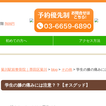
１階
[MAP]
初めての方へ
アクセス方法
菊川駅前整骨院｜墨田区菊川
>
blog
>
その他
>
学生の膝の痛みに
学生の膝の痛みには注意？？【オスグッド】