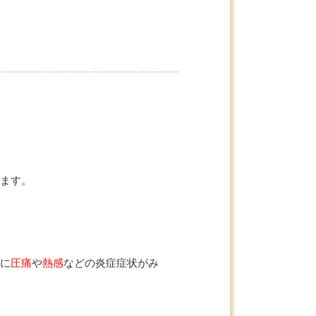
ます。
に
圧痛
や
熱感
などの炎症症状がみ