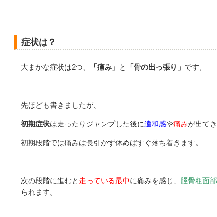
症状は？
大まかな症状は2つ、
「痛み」
と
「骨の出っ張り」
です。
先ほども書きましたが、
初期症状
は走ったりジャンプした後に
違和感
や
痛み
が出てき
初期段階では痛みは長引かず休めばすぐ落ち着きます。
次の段階に進むと
走っている最中
に痛みを感じ、
脛骨粗面部
られます。